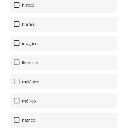
hístico
hórtico
irrágrico
limónico
melánico
móllico
nátrico