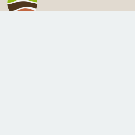
iArasol
Estudio y clasificación de suelos en Aragón
Contacto
badia@unizar.es
Si quisiera citar esta web en sus artículos o trabajos, puede
usar la siguiente referencia:
Badía, D. 2011 – 2024. iARASOL, programa interactivo para el
estudio y clasificación de suelos de Aragón
(
http://www.suelosdearagon.com/
)
© 2025 David Badía Villas – Universidad de Zaragoza