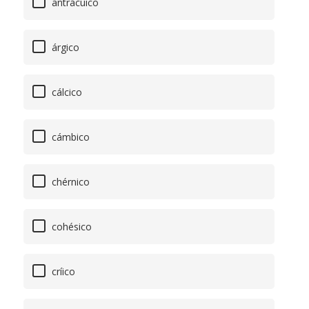
antrácuico
árgico
cálcico
cámbico
chérnico
cohésico
críico