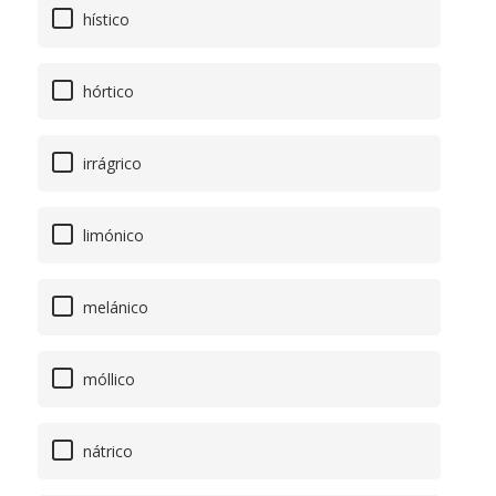
hístico
hórtico
irrágrico
limónico
melánico
móllico
nátrico