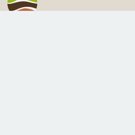
iArasol
Estudio y clasificación de suelos en Aragón
Contacto
badia@unizar.es
Si quisiera citar esta web en sus artículos o trabajos, puede
usar la siguiente referencia:
Badía, D. 2011 – 2024. iARASOL, programa interactivo para el
estudio y clasificación de suelos de Aragón
(
http://www.suelosdearagon.com/
)
© 2025 David Badía Villas – Universidad de Zaragoza