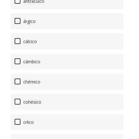
antrácuico
árgico
cálcico
cámbico
chérnico
cohésico
críico