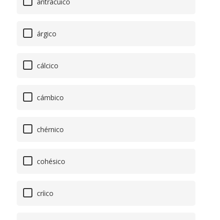
antrácuico
árgico
cálcico
cámbico
chérnico
cohésico
críico