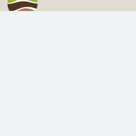
iArasol
Estudio y clasificación de suelos en Aragón
Contacto
badia@unizar.es
Si quisiera citar esta web en sus artículos o trabajos, puede
usar la siguiente referencia:
Badía, D. 2011 – 2024. iARASOL, programa interactivo para el
estudio y clasificación de suelos de Aragón
(
http://www.suelosdearagon.com/
)
© 2025 David Badía Villas – Universidad de Zaragoza