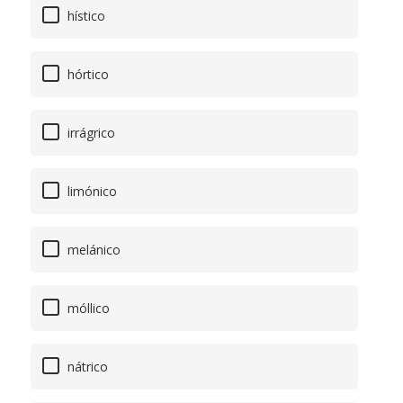
hístico
hórtico
irrágrico
limónico
melánico
móllico
nátrico