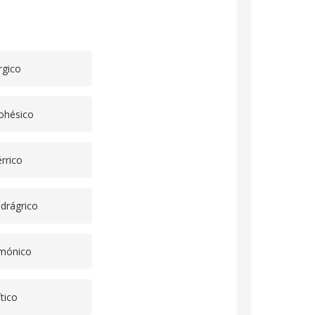
rgico
ohésico
rrico
drágrico
imónico
tico