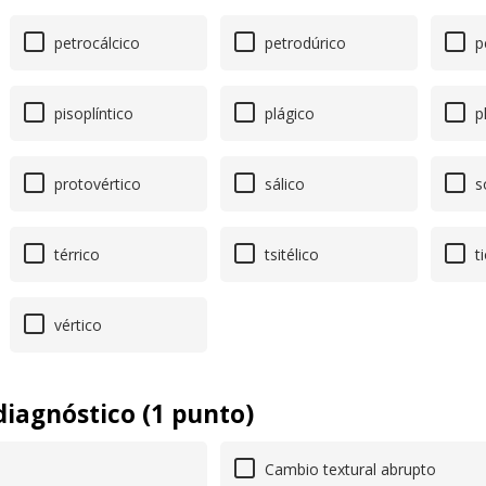
petrocálcico
petrodúrico
pe
pisoplíntico
plágico
pl
protovértico
sálico
s
térrico
tsitélico
ti
vértico
diagnóstico (1 punto)
Cambio textural abrupto