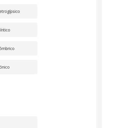
trogípsico
íntico
ómbrico
ónico