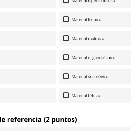
Material hipersulfuroso
o
Material límnico
Material múlmico
Material organotécnico
Material solimóvico
Material téfrico
e referencia (2 puntos)