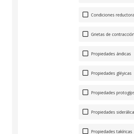
Condiciones reductor
Grietas de contracció
Propiedades ándicas
Propiedades gléyicas
Propiedades protogíps
Propiedades siderálic
Propiedades takíricas