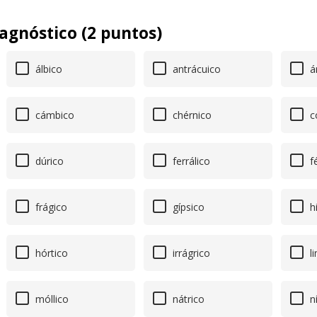
agnóstico (2 puntos)
álbico
antrácuico
á
cámbico
chérnico
c
dúrico
ferrálico
fé
frágico
gípsico
hi
hórtico
irrágrico
l
móllico
nátrico
ní