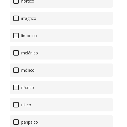
hórtico
irrágrico
limónico
melánico
móllico
nátrico
nítico
panpaico