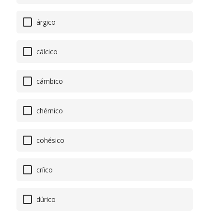
árgico
cálcico
cámbico
chérnico
cohésico
críico
dúrico