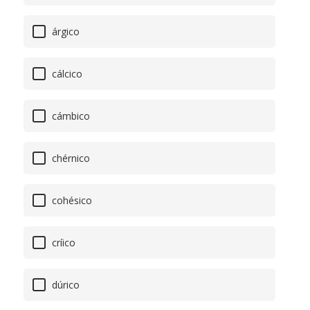
árgico
cálcico
cámbico
chérnico
cohésico
críico
dúrico