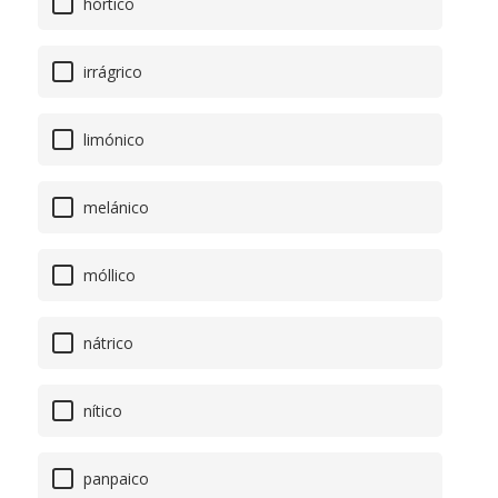
hórtico
irrágrico
limónico
melánico
móllico
nátrico
nítico
panpaico