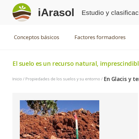
iArasol
Estudio y clasifica
Conceptos básicos
Factores formadores
El suelo es un recurso natural, imprescindibl
En Glacis y t
Inicio
/
Propiedades de los suelos y su entorno
/