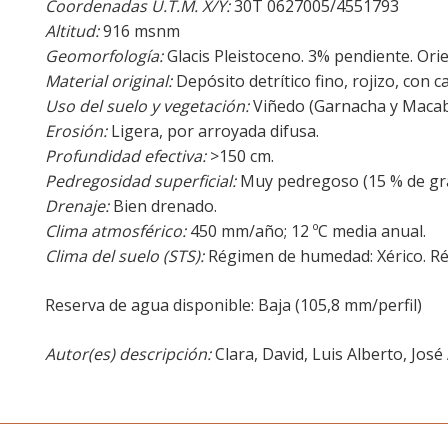
Coordenadas U.T.M. X/Y:
30T 0627005/4551793
Altitud:
916 msnm
Geomorfología:
Glacis Pleistoceno. 3% pendiente. Ori
Material original:
Depósito detrítico fino, rojizo, con 
Uso del suelo y vegetación:
Viñedo (Garnacha y Macab
Erosión:
Ligera, por arroyada difusa.
Profundidad efectiva:
>150 cm.
Pedregosidad superficial:
Muy pedregoso (15 % de gra
Drenaje:
Bien drenado.
Clima atmosférico:
450 mm/año; 12 ºC media anual.
Clima del suelo (STS):
Régimen de humedad: Xérico. R
Reserva de agua disponible: Baja (105,8 mm/perfil)
Autor(es) descripción:
Clara, David, Luis Alberto, José 