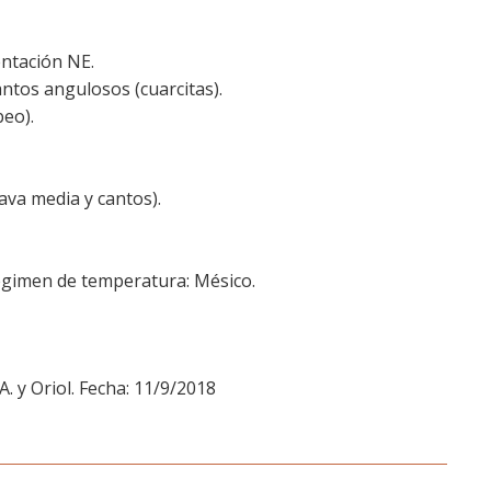
entación NE.
cantos angulosos (cuarcitas).
eo).
va media y cantos).
égimen de temperatura: Mésico.
A. y Oriol. Fecha: 11/9/2018